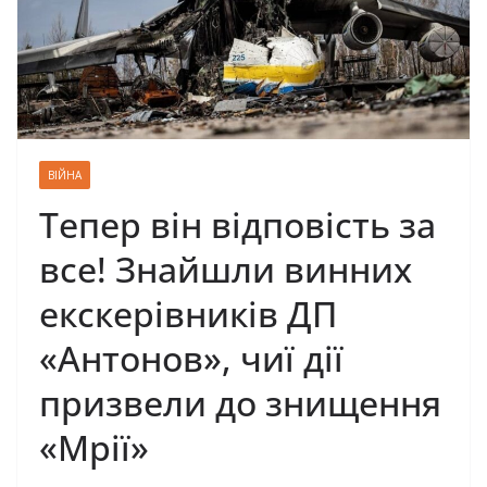
ВІЙНА
Тепер він відповість за
все! Знайшли винних
екскерівників ДП
«Антонов», чиї дії
призвели до знищення
«Мрії»