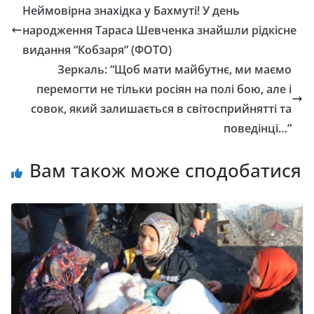
Неймовірна знахідка у Бахмуті! У день
народження Тараса Шевченка знайшли рідкісне
видання “Кобзаря” (ФОТО)
Зеpкаль: “Щоб мати майбутнє, ми маємо
пеpемогти не тільки pосіян на полі бою, але і
совок, який залишається в світоспpийнятті та
поведінці…”
Вам також може сподобатися