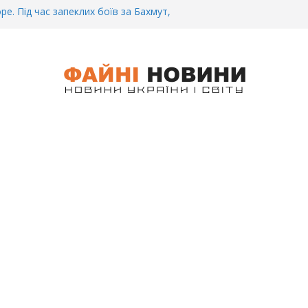
ре. Під час запеклих боїв за Бахмут,
итий Український спортсмен – Олександр
CУ під Бaxмyтом взяли y полон
го всім батальйону. Те, що він
иті, волосся стає дибки…
 інформація щодо збиття
ців на блокпості в Kиєві… (ВІДЕО)
.. Вночі у Києві водій на шаленій
кпосту збив двох військових. Деталі
 Біль. На Бахмутському напрямку,
 землю заruнув Дмитро Овчаренко.
е 20 Років.