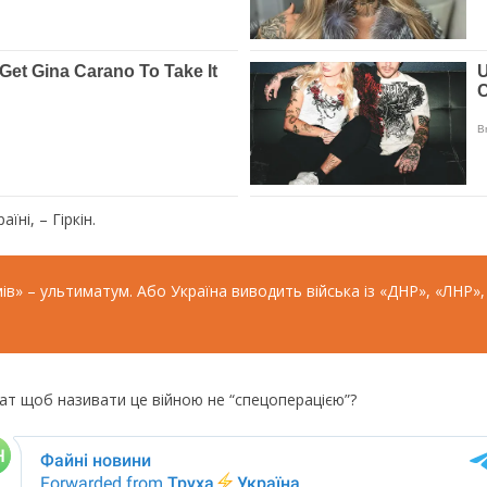
ні, – Гіркін.
в» – ультиматум. Або Україна виводить війська із «ДНР», «ЛНР», 
ат щоб називати це війною не “спецоперацією”?