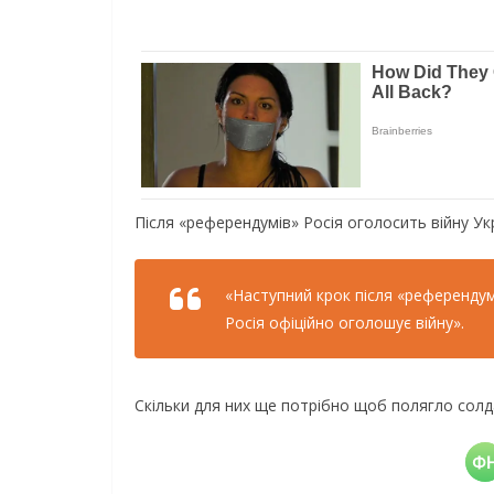
Після «референдумів» Росія оголосить війну Украї
«Наступний крок після «референдумі
Росія офіційно оголошує війну».
Скільки для них ще потрібно щоб полягло солд