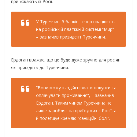
приїжжають із Росії.
У Туреччині 5 банків тепер працюють
на російській платіжній системі “Мир”
– зазначив призидент Туреччини.
Ердоган вважає, що це буде дуже зручно для росіян
які приїздять до Туреччини.
“Вони можуть здійснювати покупки та
оплачувати проживання”, – зазначив
Ердоган. Таким чином Туреччина не
лише заробляє на приїжджих з Росії, а
й полегшує кремлю “санкційні болі”.