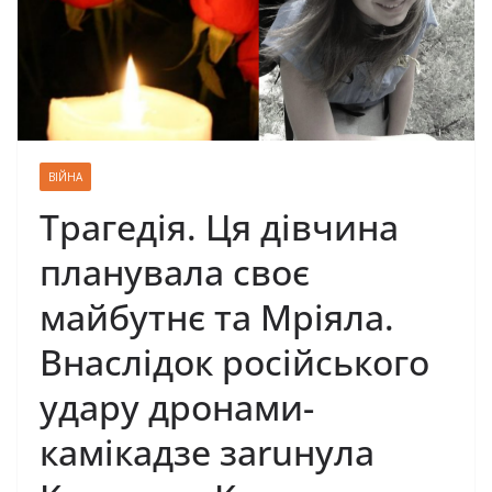
ВІЙНА
Трагедія. Ця дівчина
планувала своє
майбутнє та Мріяла.
Внаслідок російського
удару дронами-
камікадзе заruнула