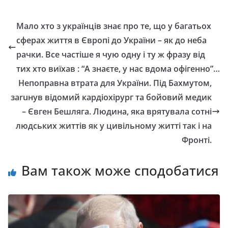
Мало хто з українців знає про те, що у багатьох
сферах життя в Європі до України – як до неба
рачки. Все частіше я чую одну і ту ж фразу від
тих хто виїхав : “А знаєте, у нас вдома офігенно”…
Непоправна втрата для України. Під Бахмутом,
заruнув відомий кардіохірург та бойовий медик
– Євген Бешляга. Людина, яка врятувала сотні
людських життів як у цивільному житті так і на
Фронті.
Вам також може сподобатися