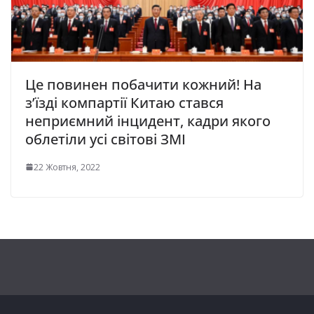
Це повинен побачити кожний! На
з’їзді компартії Китаю стався
неприємний інцидент, кадри якого
облетіли усі світові ЗМІ
22 Жовтня, 2022