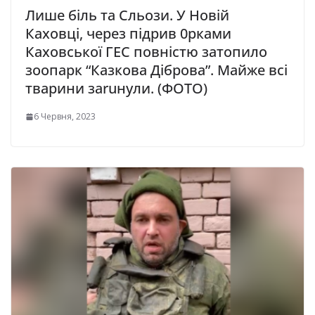
Лише біль та Сльози. У Новій
Каховці, через підрив 0рками
Каховської ГЕС повністю затопило
зоопарк “Казкова Діброва”. Майже всі
тварини заruнули. (ФОТО)
6 Червня, 2023