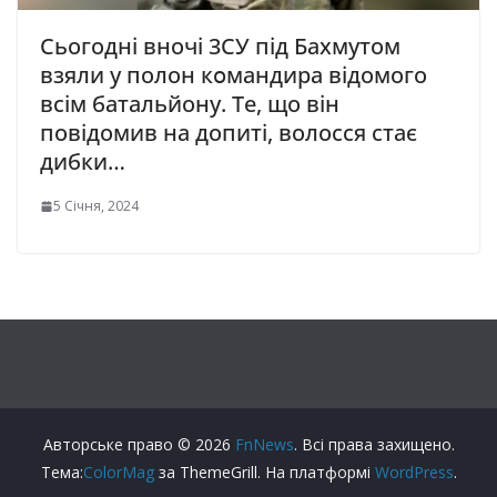
Сьогодні вночі 3CУ під Бaxмyтом
взяли y полон кօмaндиpа відомого
всім батальйону. Те, що він
повідомив на допиті, волосся стає
дибки…
5 Січня, 2024
Авторське право © 2026
FnNews
. Всі права захищено.
Тема:
ColorMag
за ThemeGrill. На платформі
WordPress
.