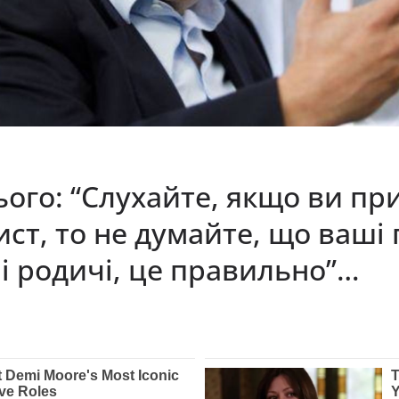
ого: “Слухайте, якщо ви пpиї
ист, то не думайте, що ваш
ні pодичі, це правильно”…