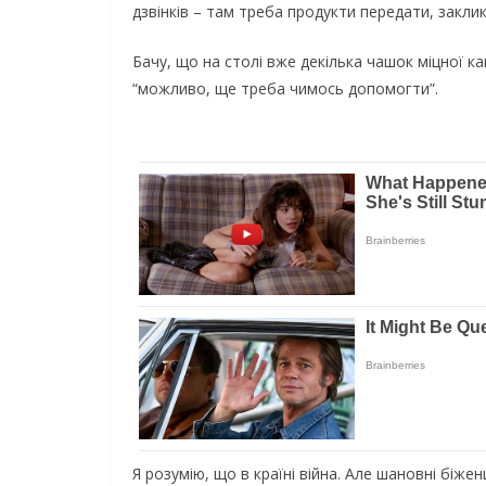
дзвінків – там треба продукти передати, закли
Бачу, що на столі вже декілька чашок міцної ка
“можливо, ще треба чимось допомогти”.
Я розумію, що в країні війна. Але шановні біжен