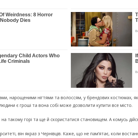
ками, нарощеними нігтями та волоссям, у брендових костюмах, я
юдини є гроші та вона собі може дозволити купити все місто.
я на такому горі та ще й скористатися становищем. А комусь дійс
ситеті, він якраз з Чернівців. Каже, що не пам’ятає, коли востан