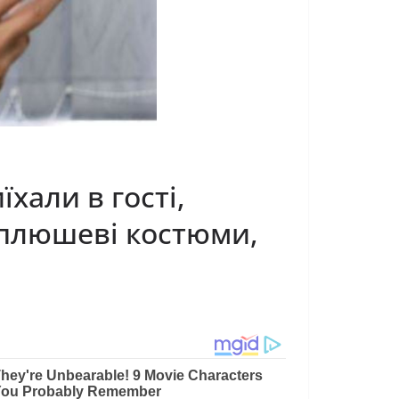
хали в гості,
і плюшеві костюми,