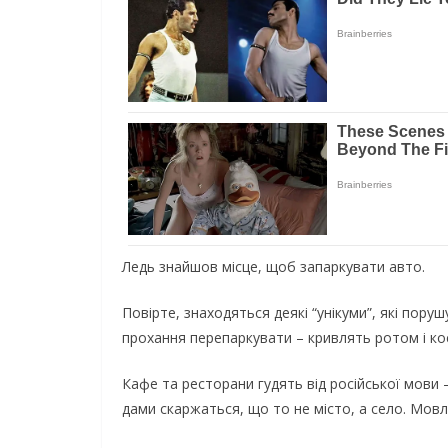
Ледь знайшов місце, щоб запаркувати авто.
Повірте, знаходяться деякі “унікуми”, які по
прохання перепаркувати – кривлять ротом і кос
Кафе та ресторани гудять від російської мови 
дами скаржаться, що то не місто, а село. Мов