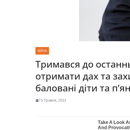
ВІЙНА
Тримався до останнь
отpимати дах та зах
баловані діти та п’я
15 Травня, 2023