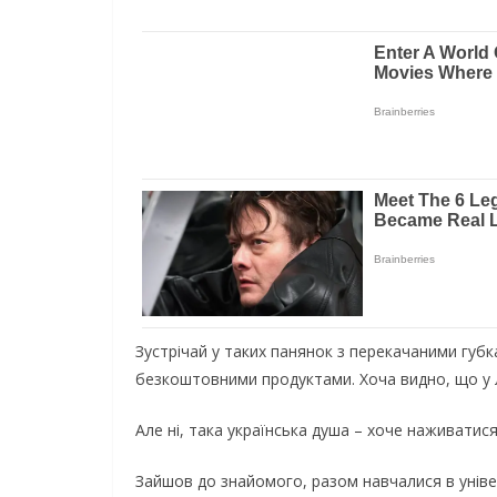
Зустрічай у таких панянок з перекачаними губ
безкоштовними продуктами. Хоча видно, що у л
Але ні, така українська душа – хоче наживатис
Зайшов до знайомого, разом навчалися в універ