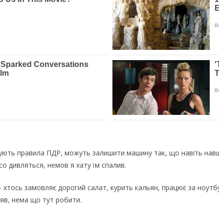
рушують правила ПДР, можуть залишити машину так, що навіть на
о дивляться, немов я хату їм спалив.
– хтось замовляє дорогий салат, курить кальян, працює за ноутбу
ляв, нема що тут робити.