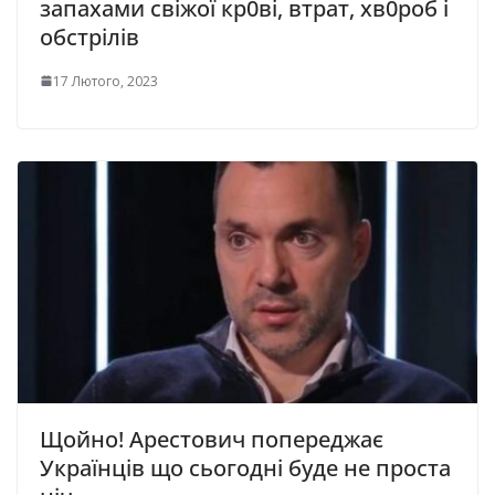
запахами свіжої кр0ві, втрат, хв0роб і
обстрілів
17 Лютого, 2023
Щойно! Арестович попереджає
Українців що сьогодні буде не проста