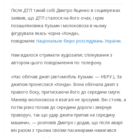
Після ДТП такий собі Дмитро Ященко в соцмережах
заявив, що ДТП сталося на його очах, і крім
позашляховика Кузьми і молоковоза в ньому
фігурувала якась чорна «Хонда»,
повідомляє
Національне бюро розслідувань України
.
Нам вдалося отримати аудіозапис спілкування з
автором цього повідомлення по телефону.
«Нас обігнав джип (автомобіль Кузьми. — НБРУ.), За
джипом пронеслася «Хонда». Вона обігнала джип з
правого боку, притискаючи його до середини смуги.
Маневр молоковоза я взагалі не зрозумів. Він стояв, а
потім різко поїхав до середини дороги і звернув
праворуч, так що удар джипа припав на середину
машини», — розповів Дмитро і додав, що після аварії
він разом з трьома своїми пасажирами намагався