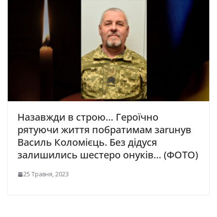
Назавжди в строю… Героїчно
рятуючи життя побратимам заruнув
Василь Коломієць. Без дідуся
залишились шестеро онуків… (ФОТО)
25 Травня, 2023