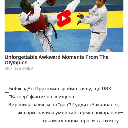
Бобік зд*х: Пригожин зробив заяву, що ПВК
“Вагнер” фактично знищена
Вирішила залягти на “дно”! Суддя із Закарпаття,
яка призначила умовний термін покарання
трьом хлопцям, просить захисту