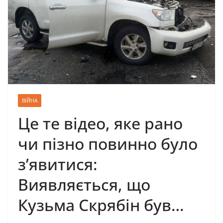
ВІЙНА
Це те відео, яке рано
чи пізно повинно було
з’явитися:
Виявляється, що
Кузьма Скрябін був…