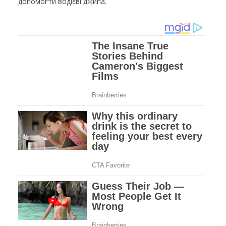
допомогти водієві джипа.