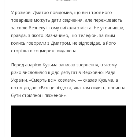
У розмові Дмитро повідомив, що він і троє його
товаришів можуть дати свідчення, але переживають
за свою безпеку і тому виїхали з міста. Не уточнивши,
правда, з якого. Зазначимо, що телефон, за яким
колись говорили з Дмитром, не відповідає, а його
сторінка в соцмережі видалена.
Перед аварією Кузьма записав звернення, в якому
різко висловився щодо депутатів Верховної Ради
України. «Смерть всім козлам», — сказав Кузьма, а
потім додав: «Вся це піздота, яка там сидить, повинна
бути стріляної і пізженой».