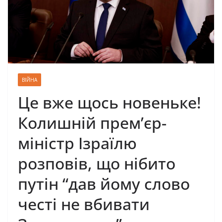
ВІЙНА
Це вже щось новеньке!
Колишній прем’єр-
міністр Ізраїлю
розповів, що нібито
путін “дав йому слово
честі не вбивати