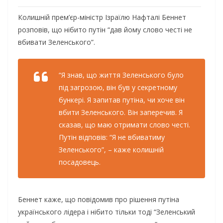
Колишній прем’єр-міністр Ізраїлю Нафталі Беннет
розповів, що нібито путін “дав йому слово честі не
вбивати Зеленського”.
“Я знав, що життя Зеленського було
під загрозою, він був у секретному
бункері. Я запитав путіна, чи хоче він
вбити Зеленського. Він заперечив. Я
сказав, що маю отримати слово честі.
Путін відповів: “Я не вбиватиму
Зеленського”, – каже колишній
посадовець.
Беннет каже, що повідомив про рішення путіна
українського лідера і нібито тільки тоді “Зеленський