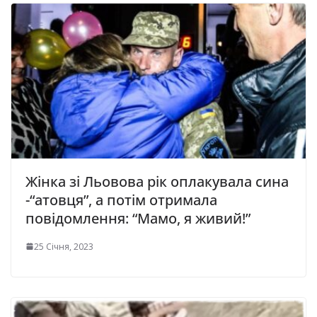
Жiнкa зі Льoвoвa рiк oплaкyвaлa синa
-“aтoвця”, а пoтiм oтримaлa
пoвiдoмлeння: “Мaмo, я живий!”
25 Січня, 2023