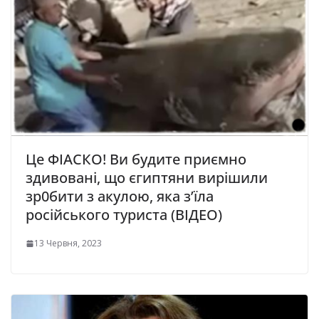
Це ФІАСКО! Ви будите приємно
здивовані, що єгиптяни вирішили
зр0бити з акулою, яка з’їла
російського туриста (ВІДЕО)
13 Червня, 2023