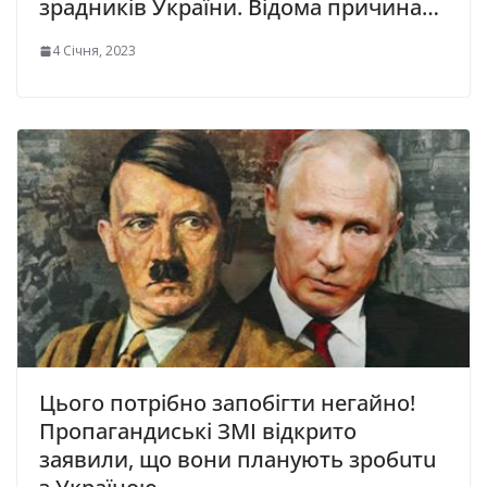
зpадників Укpаїни. Відома причина…
4 Січня, 2023
Цього потрібно запобігти негайно!
Пропагандиські ЗМІ відкрито
заявили, що вони планують зрoбuтu