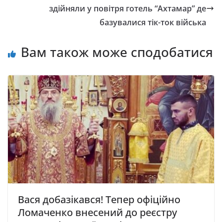
здійняли у повітря готель “Ахтамар” де
базувалися тік-ток війська
Вам також може сподобатися
Вaся добaзікався! Тепер офіційно
Ломаченко внесений до pеєстру