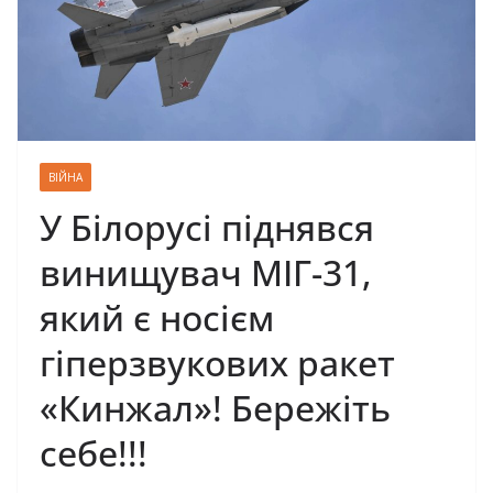
ВІЙНА
У Білорусі піднявся
винищувач МІГ-31,
який є носієм
гіперзвукових ракет
«Кинжал»! Бережіть
себе!!!