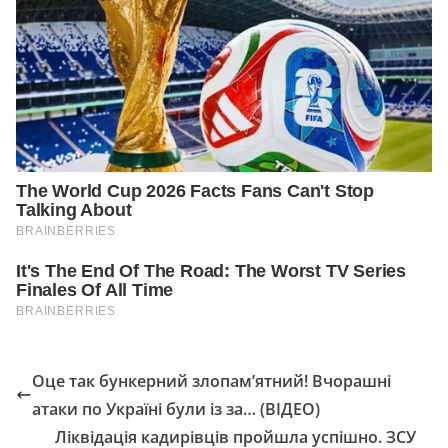
Оце так бункерний злопам’ятний! Вчорашні
атаки по Україні були із за… (ВІДЕО)
Ліквідація кадирівців пройшла успішно. ЗСУ