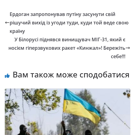
Ердоган запропонував путіну засунути свій
рішучий вихід із угоди туди, куди той веде свою
країну
У Білорусі піднявся винищувач МІГ-31, який є
носієм гіперзвукових ракет «Кинжал»! Бережіть
себе!!!
Вам також може сподобатися