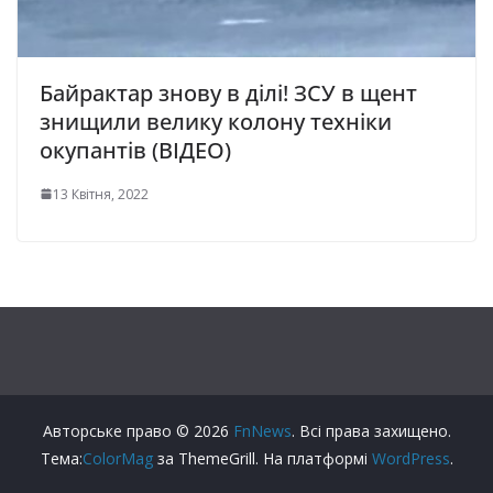
Байрактар знову в ділі! ЗСУ в щент
знищили велику колону техніки
окупантів (ВІДЕО)
13 Квітня, 2022
Авторське право © 2026
FnNews
. Всі права захищено.
Тема:
ColorMag
за ThemeGrill. На платформі
WordPress
.