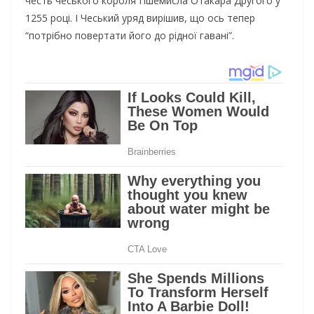
честь чеського короля Пшемисла Отакара Другого у
1255 році. І Чеський уряд вирішив, що ось тепер
“потрібно повертати його до рідної гавані”.