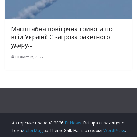
Масштабна повітряна тривога по
всій Україні! Є загроза ракетного
удару…
10 Жовтня, 2022
Авторське право © 2026
FnNews
. Всі права захищено.
Тема:
ColorMag
за ThemeGrill. На платформі
WordPress
.