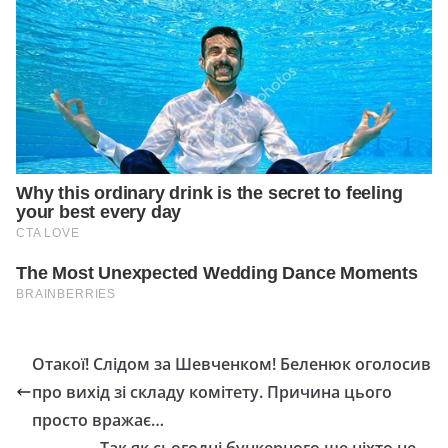
Отакої! Слідом за Шевченком! Беленюк оголосив
про вихід зі складу комітету. Причина цього
просто вражає…
Так як сьогодні бункерного ще ніхто не