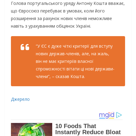
Голова португальського уряду Антоніу Кошта вважає,
що Євросоюз перебуває в умовах, коли його
розширення за рахунок нових членів неможливе
навіть з урахуванням обіцянок Україні.
“У ЄС є дуже чіткі критерії для вступу
нових держав-членів, але, на жаль,
він не має критеріїв власної
спроможності вітати ці нові держави-
члени”, – сказав Кошта.
Джерело