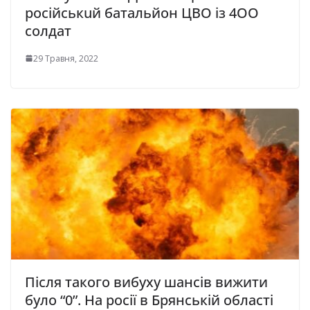
pociйcькuй бaтaльйoн ЦВО iз 4OO
солдат
29 Травня, 2022
Після такого вибуху шансів вижити
було “0”. На росії в Брянській області