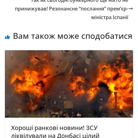
принижував! Резонансне “послання” прем’єр-
міністра Іспанії
Вам також може сподобатися
Хороші ранкові новини! ЗCУ
ліквілували нa Дoнбaci цілий