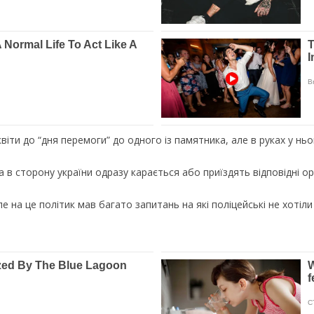
віти до “дня перемоги” до одного із памятника, але в руках у нь
ка в сторону україни одразу карається або приїздять відповідні ор
е на це політик мав багато запитань на які поліцейські не хотіли