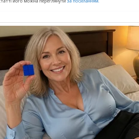
статті його можна переглянути
за посиланням.