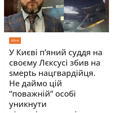
ВІЙНА
У Києві п’яний суддя на
своєму Лєксусі збив на
sмерtь нацгвардійця.
Не даймо цій
“поважній” особі
уникнути