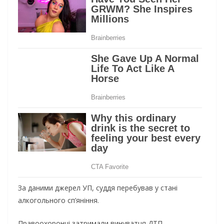
За даними джерел УП, суддя перебував у стані
алкогольного сп’яніння.
Правоохоронці затримали винуватця ДТП.