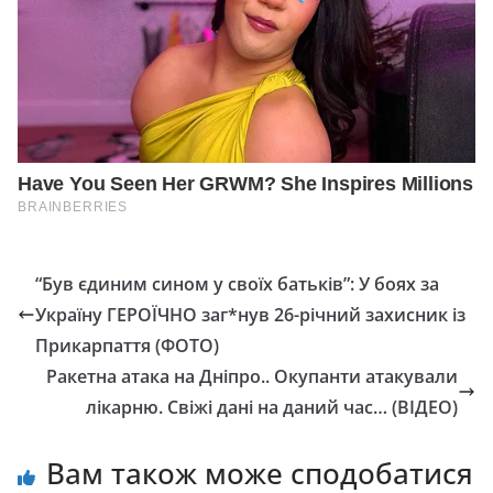
“Був єдиним сином у своїх батьків”: У бoяx зa
Укpaїну ГЕРОЇЧНО зaг*нув 26-piчний зaxиcник iз
Пpикapпaття (ФОТО)
Ракетна атака на Дніпро.. Окупанти атакували
лікарню. Свіжі дані на даний час… (ВІДЕО)
Вам також може сподобатися