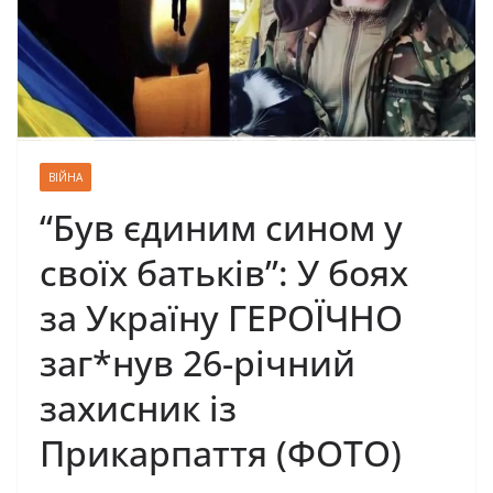
ВІЙНА
“Був єдиним сином у
своїх батьків”: У бoяx
зa Укpaїну ГЕРОЇЧНО
зaг*нув 26-piчний
зaxиcник iз
Пpикapпaття (ФОТО)