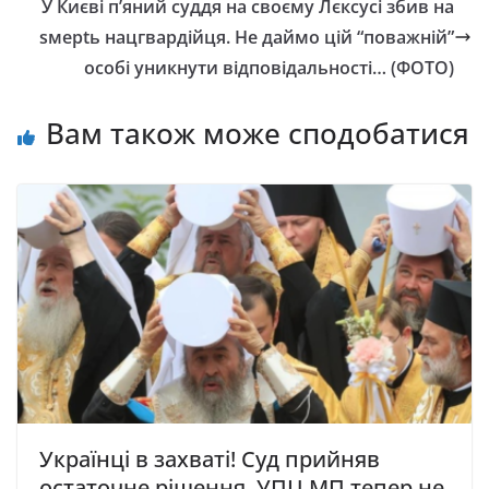
У Києві п’яний суддя на своєму Лєксусі збив на
sмерtь нацгвардійця. Не даймо цій “поважній”
особі уникнути відповідальності… (ФОТО)
Вам також може сподобатися
Українці в захваті! Суд прийняв
остаточне рішення. УПЦ МП тепер не