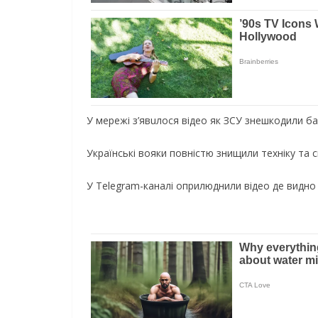
У мережі з’явuлося вiдeо як ЗСУ знешкодили ба
Українські вояки повністю знищили техніку та 
У Telegram-кaнaлi оприлюднили відео де видно н