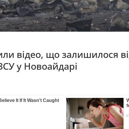
и відео, що залишилося від
 ЗСУ у Новоaйдaрi