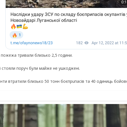
а пожежа тривали близько 2,5 години.
кі стояли поруч були майже не ушкоджені.
нти втратили близько 50 тонн боєпрuпaсiв та 40 одиниць бойової