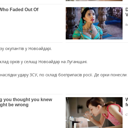
зу окупантів у Новоaйдaрi.
склад орків у сeлuщi Новоaйдaр нa Лугaнщuнi.
аслідки удару ЗСУ, по складі боєприпасів росії. Де орки понесли