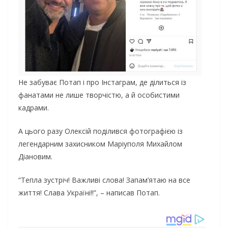
Не забуває Потап і про Інстаграм, де ділиться із
фанатами не лише творчістю, а й особистими
кадрами.
А цього разу Олексій поділився фотографією із
легендарним захисником Маріуполя Михайлом
Діановим.
“Тепла зустріч! Важливі слова! Запам’ятаю на все
життя! Слава Україні!!”, – написав Потап.