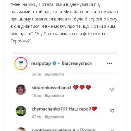
“Мені на місці Потапа, який відлежувався під
пальмами в той час, коли Михайло повільно вмирав і
при цьому намагався воювати, було б соромно йому
в очі дивитися. Я вже мовчу про те, що фотки з ним
викладати”, “А у Потапа пішла серія фоточок із
Героями?”.