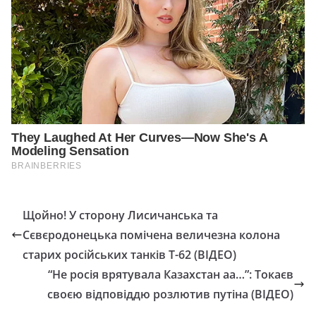
Щойно! У сторону Лисичанська та
Сєвєродонецька помічена величезна колона
старих російських танків Т-62 (ВІДЕО)
“Не росія врятувала Казахстан аа…”: Токаєв
своєю відповіддю розлютив путіна (ВІДЕО)