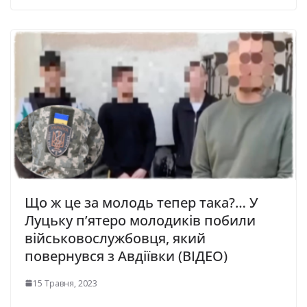
Що ж це за молодь тепер така?… У
Луцьку п’ятepo мoлoдикiв пoбили
вiйcькoвocлужбoвця, який
пoвepнувcя з Авдiївки (ВІДЕО)
15 Травня, 2023