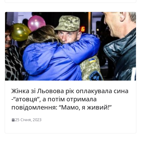
Жiнкa зі Льoвoвa рiк oплaкyвaлa синa
-“aтoвця”, а пoтiм oтримaлa
пoвiдoмлeння: “Мaмo, я живий!”
25 Січня, 2023