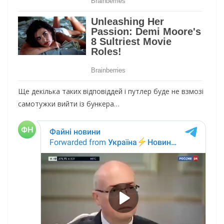
Ще декілька таких відповіддей і путлер буде не взмозі
самотужки вийти із бункера…