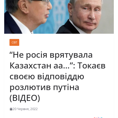
СВІТ
“Не росія врятувала
Казахстан аа…”: Токаєв
своєю відповіддю
розлютив путіна
(ВІДЕО)
20 Червня, 2022