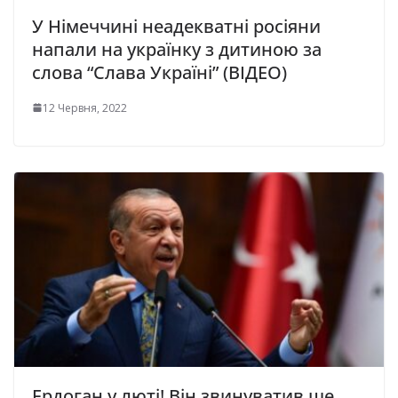
У Німеччині неадекватні росіяни
напали на українку з дитиною за
слова “Слава Україні” (ВІДЕО)
12 Червня, 2022
Ердоган у люті! Він звинуватив ще