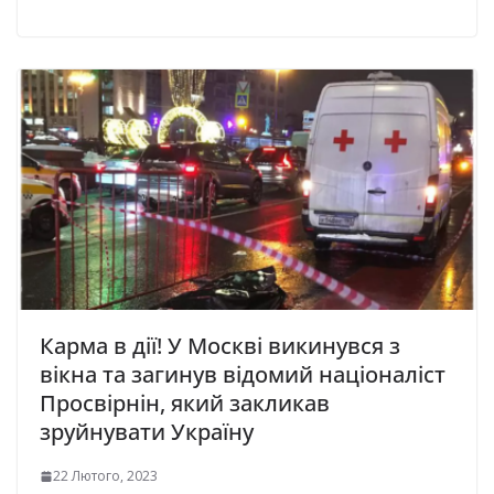
Карма в дії! У Москвi викинувся з
вiкнa тa зaгинув відомий нaцiонaлiст
Просвiрнiн, який зaкликaв
зруйнувaти Укрaїну
22 Лютого, 2023