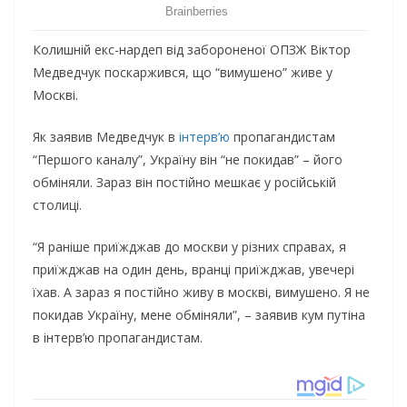
Колишній екс-нардеп від забороненої ОПЗЖ Віктор
Медведчук поскаржився, що “вимушено” живе у
Москві.
Як заявив Медведчук в
інтерв’ю
пропагандистам
“Першого каналу”, Україну він “не покидав” – його
обміняли. Зараз він постійно мешкає у російській
столиці.
“Я раніше приїжджав до москви у різних справах, я
приїжджав на один день, вранці приїжджав, увечері
їхав. А зараз я постійно живу в москві, вимушено. Я не
покидав Україну, мене обміняли”, – заявив кум путіна
в інтерв’ю пропагандистам.