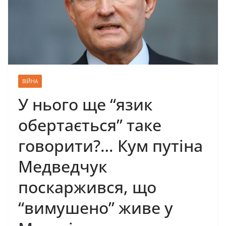
ВІЙНА
У нього ще “язик
обертається” таке
говорити?… Кум путіна
Медведчук
поскаржився, що
“вимушено” живе у