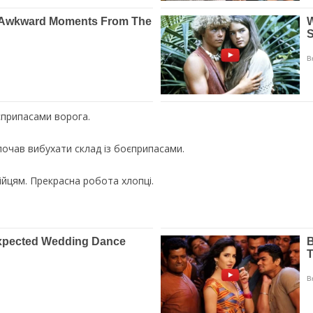
єприпасами ворога.
 почав вибухати склад із боєприпасами.
ійцям. Прекрасна робота хлопці.