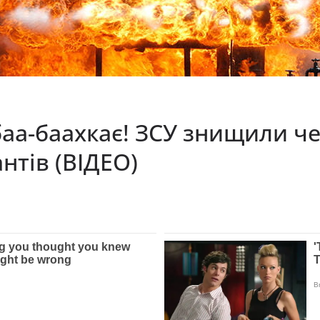
баа-баахкає! ЗСУ знищили че
нтів (ВІДЕО)