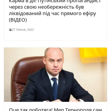
Карма в дії! Путінський пропагандист
через свою необережність був
ліквідований під час прямого ефіру
(ВІДЕО)
27 Липня, 2022
Оце так роботяга! Мер Тернополя сам