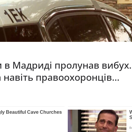
и в Мадриді пролунав вибух.
а навіть правоохоронців…