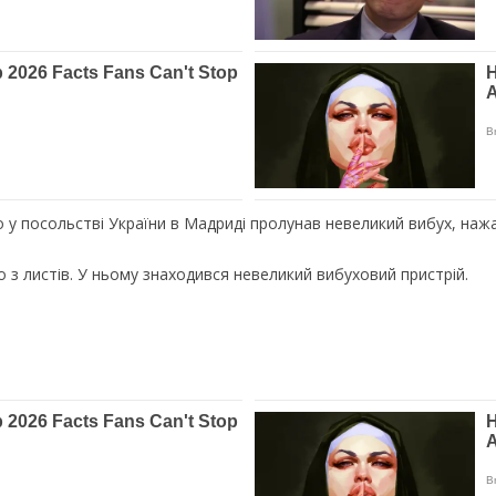
о у посольстві України в Мадриді пролунав невеликий вибух, нажа
о з листів. У ньому знаходився невеликий вибуховий пристрій.