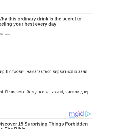
ир В’ятрович намагається вирватися із зали
. Після чого йому все ж таки відчинили двері і