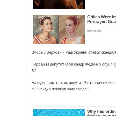
Вчора у Верховній Раді України стався скандал!
Народний депутат Олександр Федієнко опубліку
ВР.
На відео помітно, як депутат В’ятрович смикає 
він швидко покинув залу засідань.