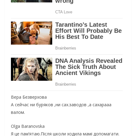
Вера Безверхова
А сейчас ни буряков ,ни сах.заводов ,а сахарааа
валом.
Olga Baranovska
Я це пам’ятаю.Після школи ходила мамі допомагати.