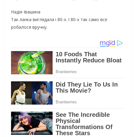
Надія Івашина
Так ланка виглядала і 80-х. І 80-х так само все
робилося вручну.