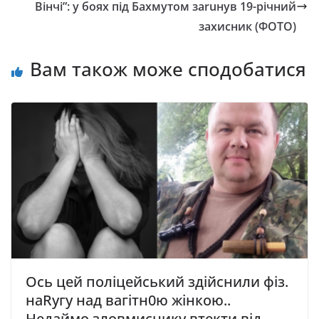
Вінчі”: у боях під Бахмутом заruнув 19-річний
захисник (ФОТО)
Вам також може сподобатися
Ось цей поліцейський здійснили фіз.
нaRyгy над вaгiтн0ю жінкою..
Недаймо зловмиснику втекти від