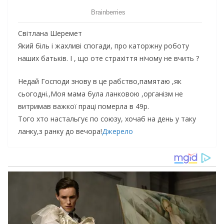
Світлана Шеремет
Який біль і жахливі спогади, про каторжну роботу
наших батьків. І , що оте страхіття нічому не вчить ?
Недай Господи знову в це рабство,памятаю ,як
сьогодні.,Моя мама була ланковою ,організм не
витримав важкої праці померла в 49р.
Того хто настальгує по союзу, хочаб на день у таку
ланку,з ранку до вечора!
Джерело