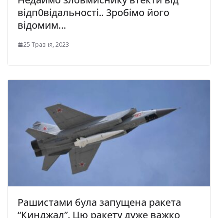
відп0відальності.. 3робімо його
відомим…
25 Травня, 2023
Рашистами була запущена ракета
“Кинджал”. Цю ракету дуже важко