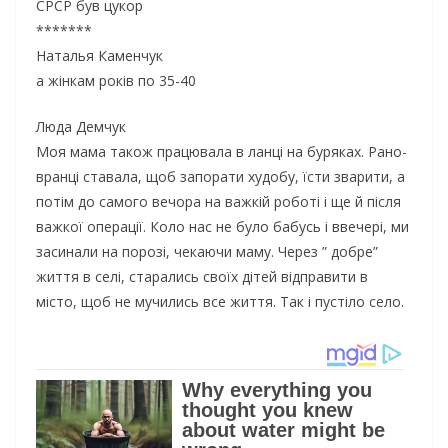
СРСР був цукор
*******
Наталья Каменчук
а жінкам років по 35-40
Люда Демчук
Моя мама також працювала в ланці на буряках. Рано-
вранці ставала, щоб запорати худобу, їсти зварити, а
потім до самого вечора на важкій роботі і ще й після
важкої операції. Коло нас не було бабусь і ввечері, ми
засинали на порозі, чекаючи маму. Через ” добре”
життя в селі, старались своїх дітей відправити в
місто, щоб не мучились все життя. Так і пустіло село.