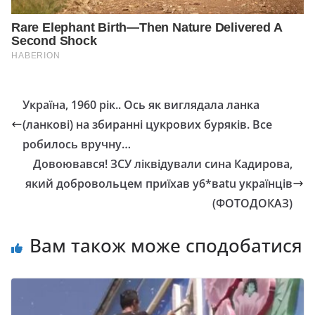
Україна, 1960 рік.. Ось як виглядала ланка
(ланкові) на збиранні цукрових буряків. Все
робилось вручну…
Довоювався! ЗСУ ліквідували сина Кадирова,
який добровольцем приїхaв y6*вatu укрaїнців
(ФОТОДОКАЗ)
Вам також може сподобатися