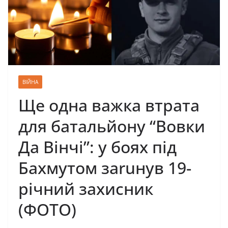
ВІЙНА
Ще одна важка втрата
для батальйону “Вовки
Да Вінчі”: у боях під
Бахмутом заruнув 19-
річний захисник
(ФОТО)