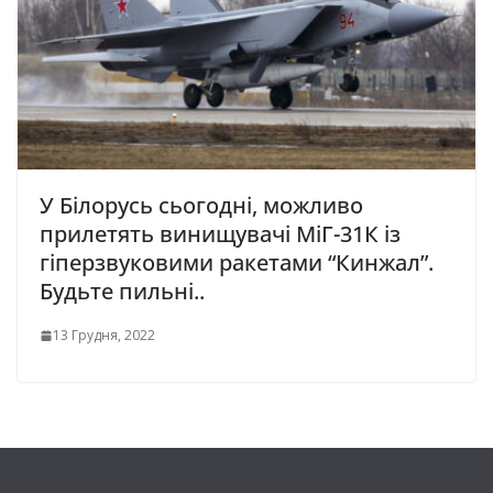
У Білорусь сьогодні, можливо
прилетять винищувачі МіГ-31К із
гіперзвуковими ракетами “Кинжал”.
Будьте пильні..
13 Грудня, 2022