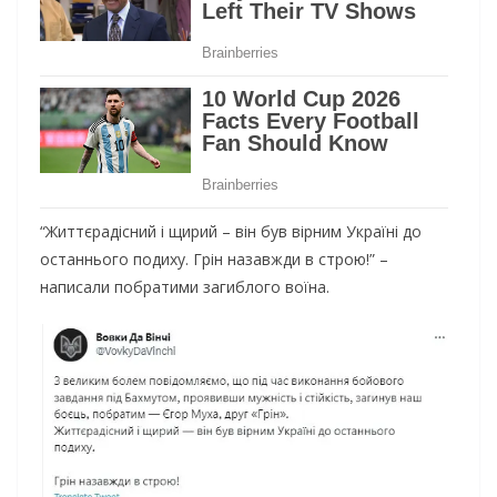
“Життєрадісний і щирий – він був вірним Україні до
останнього подиху. Грін назавжди в строю!” –
написали побратими загиблого воїна.