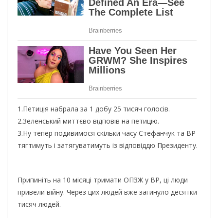
1.Петиція набрала за 1 добу 25 тисяч голосів.
2.Зеленський миттєво відповів на петицію.
3.Ну тепер подивимося скільки часу Стефанчук та ВР
тягтимуть і затягуватимуть iз вiдповiддю Президенту.
Припиніть на 10 місяці тримати ОПЗЖ у ВР, ці люди
привели війну. Через цих людей вже загинуло десятки
тисяч людей.