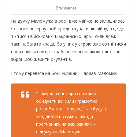
На думку Маломужа,в росії вже майже не залишилось
якісного резерву щоб продовжувати цю війну, а це до
15 тисяч військових. В української армії сили всеж
таки набагато кращі, бо у них у строю вже сотні тисяч
нових військових, які забезпечені великою кількістю
зброї щоб жарити окупантів.
І тому перевага на боці України, – додав Маломуж.
“Тому для нас зараз важливо
об’єднати всі сили і грамотно
розробити всі операції, які будуть
завдавати потужної шкоди
противнику на всіх рівнях”, –
підсумував Маломуж.