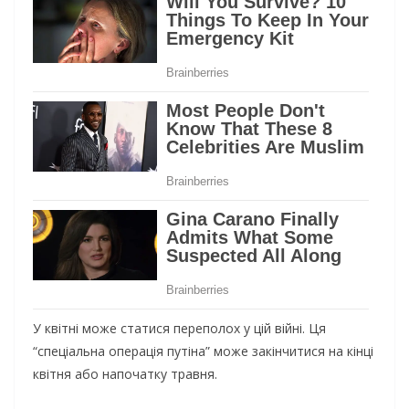
У квітні може статися переполох у цій війні. Ця
“спеціальна операція путіна” може закінчитися на кінці
квітня або напочатку травня.