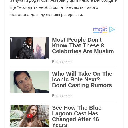
залучати додаткові резерви у цій війні,але їхні солдати
ще “молоді та необстріляні” немають такого
бойового досвіду як наші резервісти.