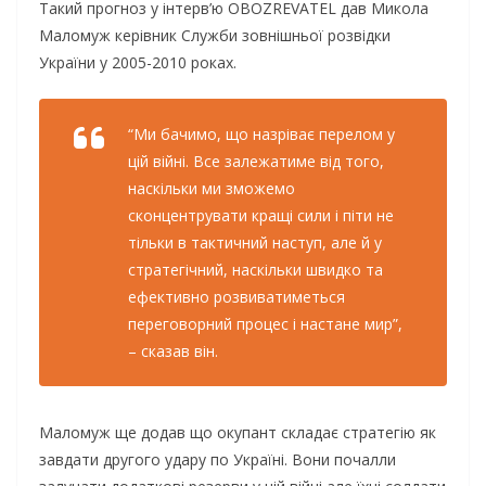
Такий прогноз у інтерв’ю OBOZREVATEL дав Микола
Маломуж керівник Служби зовнішньої розвідки
України у 2005-2010 роках.
“Ми бачимо, що назріває перелом у
цій війні. Все залежатиме від того,
наскільки ми зможемо
сконцентрувати кращі сили і піти не
тільки в тактичний наступ, але й у
стратегічний, наскільки швидко та
ефективно розвиватиметься
переговорний процес і настане мир”,
– сказав він.
Маломуж ще додав що окупант складає стратегію як
завдати другого удару по Україні. Вони почалли