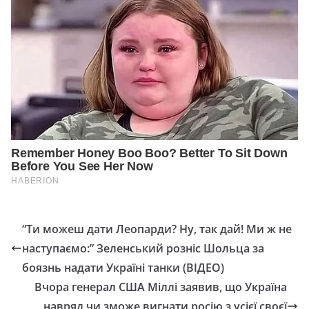
“Ти можеш дати Леопарди? Ну, так дай! Ми ж не
наступаємо:” Зеленський розніс Шольца за
боязнь надати Україні танки (ВІДЕО)
Вчора генерал США Міллі заявив, що Україна
навряд чи зможе вигнати росію з усієї своєї