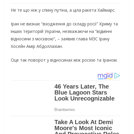
Не те що ніж у спину путіна, а ціла ракета Хаймарс.
Іран не визнає “входження до складу росії” Криму та
інших територій України, незважаючи на “відмінні
відносини з москвою”, – заявив глава МЗС Ірану
Хосейн Амір Абдоллахіан.
Оце так поворот у відносинах між росією та Іраном.