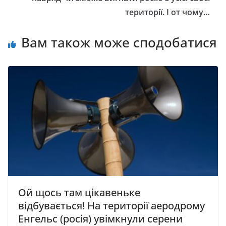
території. І от чому…
Вам також може сподобатися
Ой щось там цікавеньке
відбувається! На території аеродрому
Енгельс (росія) увімкнули серени