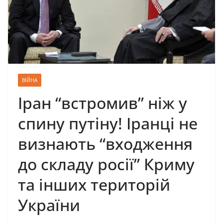
ВІЙНА
Іран “встромив” ніж у
спину путіну! Іранці не
визнають “входження
до складу росії” Криму
та інших територій
України