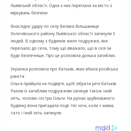
Львівській області. Одна з них переїхала за місто з
міркувань безпеки.
Внаслідок удару по селу Велика Вільшаниця
Золочівського району Львівської області загинули 5
людей. В одному з будинків жило подружжя, яке
переїхало до села, тому що вважало, що в селі їм
буде безпечніше. Про це розповіла донька загиблих.
Українка розповіла про батьків, яких вбила російська
ракета
Ольга прийшла на подвір’я, щоб зібрати речі батьків.
Разом із загиблим подружжям загинув також їхній
зять, чоловік сестри Ольги. На руїнах зруйнованого
будинку вона пригадала події тієї ночі, коли її мама,
тато і їхній зять загинули.