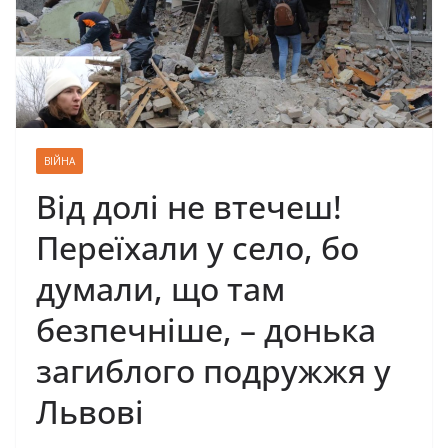
ВІЙНА
Від долі не втечеш!
Переїхали у село, бо
думали, що там
безпечніше, – донька
загиблого подружжя у
Львові