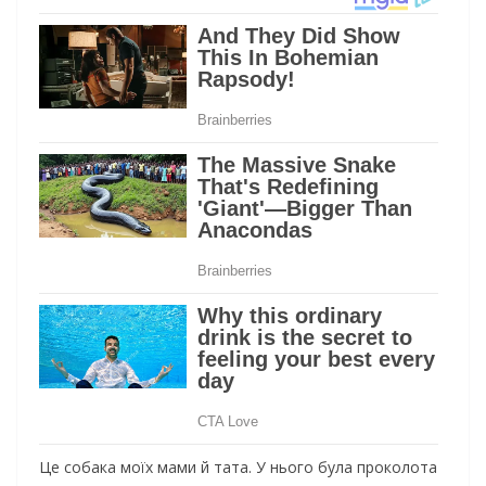
Це собака моїх мами й тата. У нього була проколота