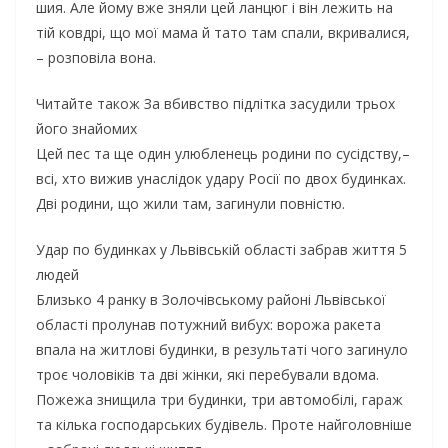
шия. Але йому вже зняли цей ланцюг і він лежить на
тій ковдрі, що мої мама й тато там спали, вкривалися,
– розповіла вона.
Читайте також За вбивство підлітка засудили трьох
його знайомих
Цей пес та ще один улюбленець родини по сусідству,–
всі, хто вижив унаслідок удару Росії по двох будинках.
Дві родини, що жили там, загинули повністю.
Удар по будинках у Львівській області забрав життя 5
людей
Близько 4 ранку в Золочівському районі Львівської
області пролунав потужний вибух: ворожа ракета
впала на житлові будинки, в результаті чого загинуло
троє чоловіків та дві жінки, які перебували вдома.
Пожежа знищила три будинки, три автомобілі, гараж
та кілька господарських будівель. Проте найголовніше