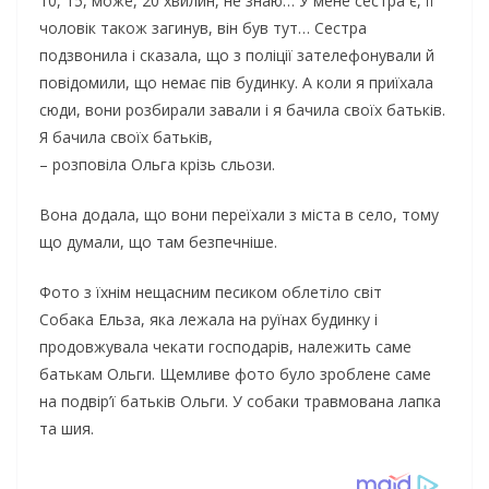
10, 15, може, 20 хвилин, не знаю… У мене сестра є, її
чоловік також загинув, він був тут… Сестра
подзвонила і сказала, що з поліції зателефонували й
повідомили, що немає пів будинку. А коли я приїхала
сюди, вони розбирали завали і я бачила своїх батьків.
Я бачила своїх батьків,
– розповіла Ольга крізь сльози.
Вона додала, що вони переїхали з міста в село, тому
що думали, що там безпечніше.
Фото з їхнім нещасним песиком облетіло світ
Собака Ельза, яка лежала на руїнах будинку і
продовжувала чекати господарів, належить саме
батькам Ольги. Щемливе фото було зроблене саме
на подвір’ї батьків Ольги. У собаки травмована лапка
та шия.