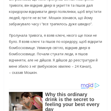
тривоги, він відкрив двері в укриття та пішов далі
коридором відкривати двері поліклініки, щоб впустити
людей, проте не встиг. Мошкін зізнався, що йому
забракувало часу і “все трапилось дуже швидко”.
Пролунала тривога, я взяв ключі, нікого ще поки не
було. Я взяв ключі та пішов по коридору, щоб відкрити
бомбосховище. Увімкнув світло, відкрив двері в
бомбосховище. Почали стукати люди, я пішов
відчиняти, але не дійшов. Я дійшов до реєстратури й
мене збило з ніг (вибуховою хвилею – 24 Канал),
– сказав Мошкін.