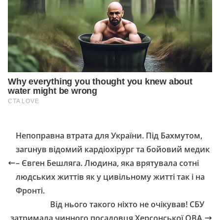
Непоправна втрата для України. Під Бахмутом,
заruнув відомий кардіохірург та бойовий медик
– Євген Бешляга. Людина, яка врятувала сотні
людських життів як у цивільному житті так і на
Фронті.
Від нього такого ніхто не очікував! СБУ
затримала чинного посадовця Херсонської ОВА.