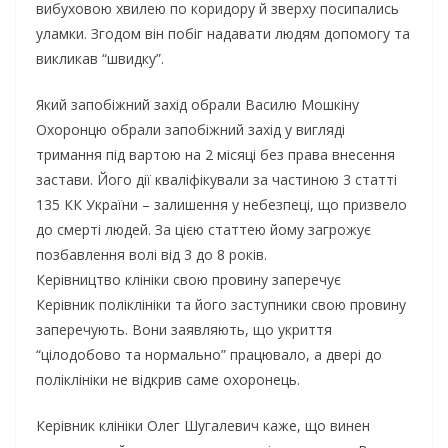
вибуховою хвилею по коридору й зверху посипались
уламки. Згодом він побіг надавати людям допомогу та
викликав “швидку”.
Який запобіжний захід обрали Василю Мошкіну
Охоронцю обрали запобіжний захід у вигляді
тримання під вартою на 2 місяці без права внесення
застави. Його дії кваліфікували за частиною 3 статті
135 КК України – залишення у небезпеці, що призвело
до смерті людей. За цією статтею йому загрожує
позбавлення волі від 3 до 8 років.
Керівництво клініки свою провину заперечує
Керівник поліклініки та його заступники свою провину
заперечують. Вони заявляють, що укриття
“цілодобово та нормально” працювало, а двері до
поліклініки не відкрив саме охоронець.
Керівник клініки Олег Шугалевич каже, що винен