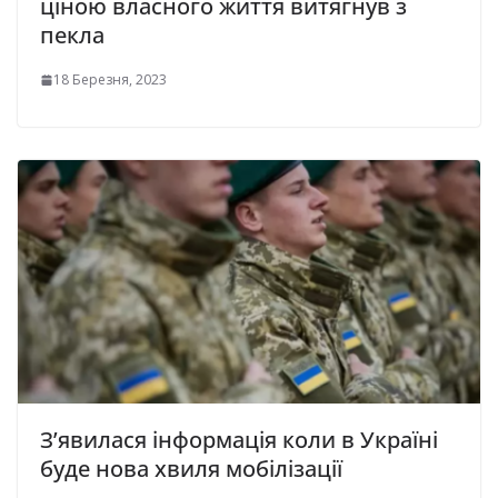
ціною влaснoгo життя витягнyв з
пeклa
18 Березня, 2023
З’явилася інформація коли в Україні
буде нова хвиля мобілізації