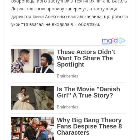
охоронець, його заступник з технічних питань Василь
Лесик теж свою провину заперечує, а заступниця
директор Ірина Алексєнко взагалі заявила, що робота
укриття взагалі не входила в її обов’язки.