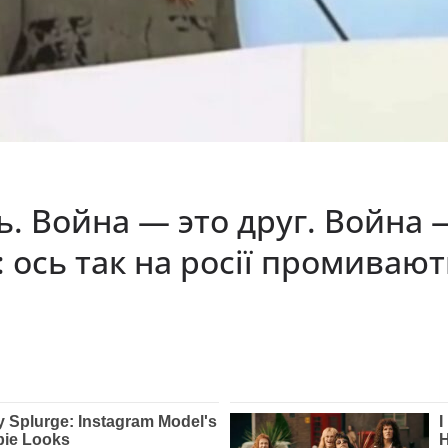
. Война — это друг. Война 
 ось так на росії промиваю