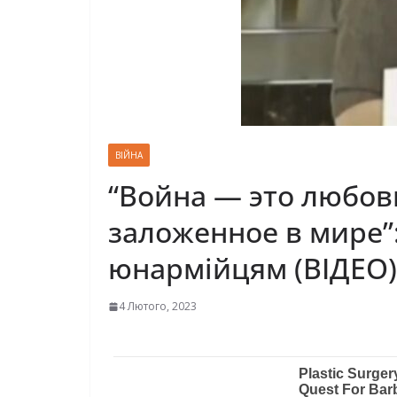
ВІЙНА
“Война — это любовь
заложенное в мире”:
юнармійцям (ВІДЕО)
4 Лютого, 2023