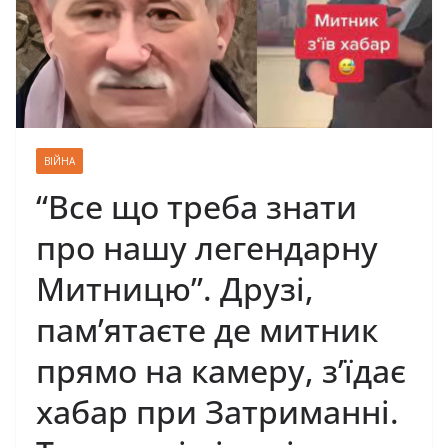
ВІЙНА
“Все що треба знати
про нашу легендарну
Митницю”. Друзі,
пам’ятаєте де митник
прямо на камеру, з’їдає
хабар при Затриманні.