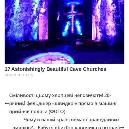
Сміливості цьому хлопцеві непозичати! 20-
річний фельдшер «швидкої» прямо в машині
прийняв пологи (ФОТО)
Чому в нашій країні немає справедливих
вироків?… Бабуся вbит0го хлопчика в розпачі