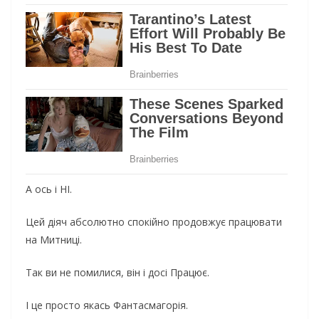
А ось і НІ.
Цей діяч абсолютно спокійно продовжує працювати
на Митниці.
Так ви не помилися, він і досі Працює.
І це просто якась Фантасмагорія.