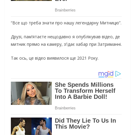
“Все що треба знати про нашу легендарну Митницю”.
Друзі, пам’ятаєте нещодавно я опублікував відео, де
митник прямо на камеру, з’їдає хабар при Затриманні.
Так ось, це відео виявилося ще 2021 Року.