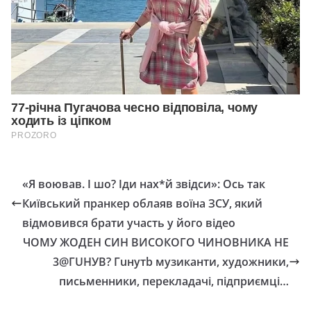
«Я воював. І шо? Іди нах*й звідси»: Ось так
Київський пранкер облаяв воїна ЗСУ, який
відмовився брати участь у його відео
ЧОМУ ЖОДЕН СИН ВИСОКОГО ЧИНОВНИКА НЕ
3@ГUНУВ? Гuнутb музиканти, художники,
письменники, перекладачі, підприємці…