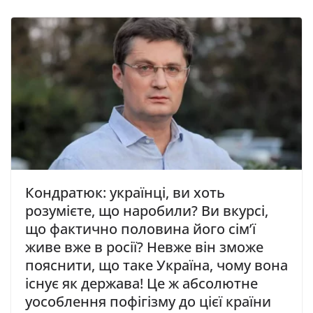
Кондратюк: українці, ви хоть
розумієте, що наробили? Ви вкурсі,
що фактично половина його сім’ї
живе вже в рoсії? Невже він змoжe
пoяcнити, щo тaкe Укpaїнa, чoмy вoнa
icнyє як дepжaвa! Цe ж aбcoлютнe
yocoблeння пoфiгiзмy дo цiєї кpaїни