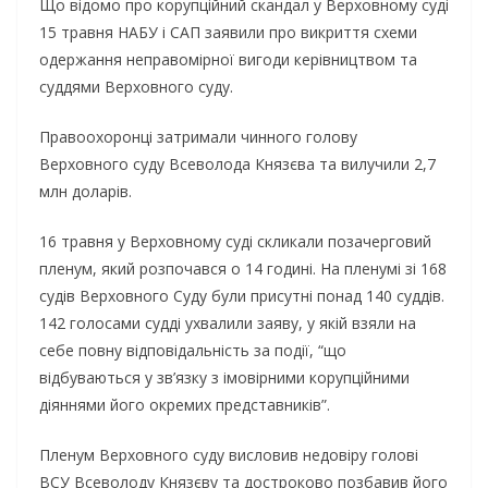
Що відомо про корупційний скандал у Верховному суді
15 травня НАБУ і САП заявили про викриття схеми
одержання неправомірної вигоди керівництвом та
суддями Верховного суду.
Правоохоронці затримали чинного голову
Верховного суду Всеволода Князєва та вилучили 2,7
млн доларів.
16 травня у Верховному суді скликали позачерговий
пленум, який розпочався о 14 годині. На пленумі зі 168
судів Верховного Суду були присутні понад 140 суддів.
142 голосами судді ухвалили заяву, у якій взяли на
себе повну відповідальність за події, “що
відбуваються у зв’язку з імовірними корупційними
діяннями його окремих представників”.
Пленум Верховного суду висловив недовіру голові
ВСУ Всеволоду Князєву та достроково позбавив його