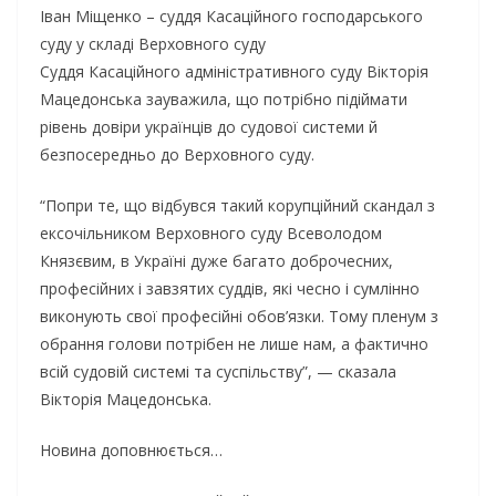
Іван Міщенко – суддя Касаційного господарського
суду у складі Верховного суду
Суддя Касаційного адміністративного суду Вікторія
Мацедонська зауважила, що потрібно підіймати
рівень довіри українців до судової системи й
безпосередньо до Верховного суду.
“Попри те, що відбувся такий корупційний скандал з
ексочільником Верховного суду Всеволодом
Князєвим, в Україні дуже багато доброчесних,
професійних і завзятих суддів, які чесно і сумлінно
виконують свої професійні обов’язки. Тому пленум з
обрання голови потрібен не лише нам, а фактично
всій судовій системі та суспільству”, — сказала
Вікторія Мацедонська.
Новина доповнюється…