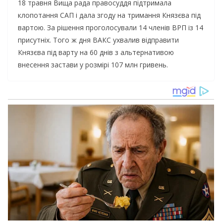
18 травня Вища рада правосуддя підтримала
клопотання САП і дала згоду на тримання Князєва під
вартою. За рішення проголосували 14 членів ВРП із 14
присутніх. Того ж дня ВАКС ухвалив відправити
Князєва під варту на 60 днів з альтернативою
внесення застави у розмірі 107 млн гривень.