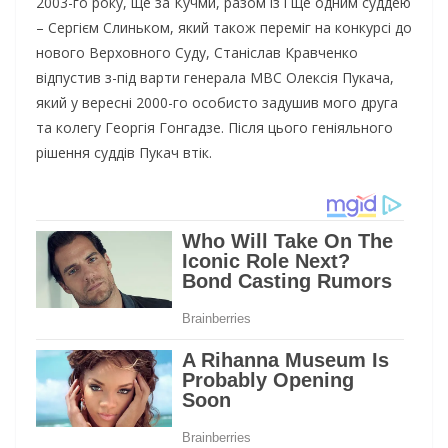
2003-го року, ще за Кучми, разом із і ще одним суддею
– Сергієм Слиньком, який також переміг на конкурсі до
нового Верховного Суду, Станіслав Кравченко
відпустив з-під варти генерала МВС Олексія Пукача,
який у вересні 2000-го особисто задушив мого друга
та колегу Георгія Гонгадзе. Після цього геніяльного
рішення суддів Пукач втік.