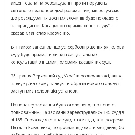
акцентована на розслідуванні проти порушень
світового правопорядку.І разом з тим, ми розуміємо
що розслідування воєнних злочинів буде покладено
на юрисдикцію Касаційного кримінального суду”, —
сказав Станіслав Кравченко.
Він також запевнив, що усі серйозні рішення як голова
суду буде приймати лише після детальних
консультацій з іншими головами касаційних судів.
26 травня Верховний суд України розпочав засідання
пленуму, на якому планують обрати нового голову і
заступника голови цієї установи.
На початку засідання було оголошено, що воно є
повноважним. На засіданні зареєструвались 145 суддів
зі 165. Спочатку частина суддів та кандидати, зокрема
Наталія Коваленко, попросили відкласти засідання, бо
забракло часу, щоб сформувати команду та