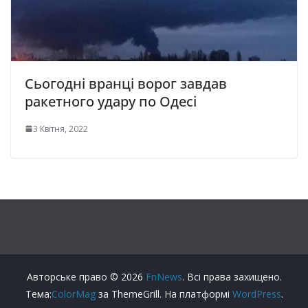
Сьогодні вранці ворог завдав
ракетного удару по Одесі
3 Квітня, 2022
Авторське право © 2026
FnNews
. Всі права захищено.
Тема:
ColorMag
за ThemeGrill. На платформі
WordPress
.