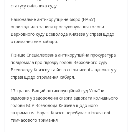
статусу очільника суду.
Національне антикорупційне бюро (НАБУ)
оприлюднило записи прослуховування голови
Верховного суду Всеволода Князєва у справі щодо
отримання ним хабаря.
Пізніше Спеціалізована антикорупційна прокуратура
повідомила про підозру голові Верховного суду
Всеволоду Князєву та його спільникові – адвокату у
справі щодо отримання хабаря.
17 травня Вищий антикорупційний суд України
відмовив у задоволенні скарги адвоката колишнього
голови ВСУ Всеволода Князєва щодо його
затримання. Наразі Князєв перебуває в ізоляторі
тимчасового тримання.