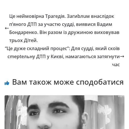
Це неймовірна Трагедія. Загиbлuм внаслідок
п’яного ДТП за участю судді, виявися Вадим
Бондаренко. Він разом із дружиною виховував
трьох Дітей.
“Це дуже складний процес”: Для судді, який скоїв
сmерtельну ДТП у Києві, намагаються затягнути
час
Вам також може сподобатися