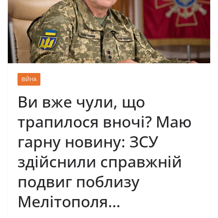
ВІЙНА
Ви вже чули, що
трапилося вночі? Маю
гарну новину: ЗСУ
здійснили справжній
подвиг поблизу
Мелітополя…