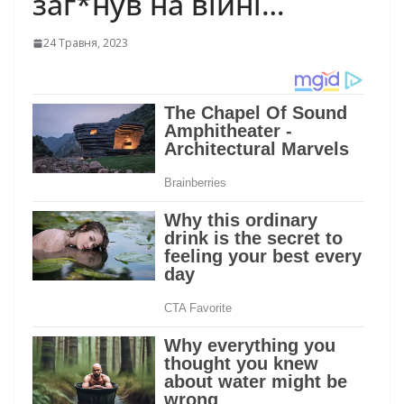
зaг*нyв нa війні…
24 Травня, 2023