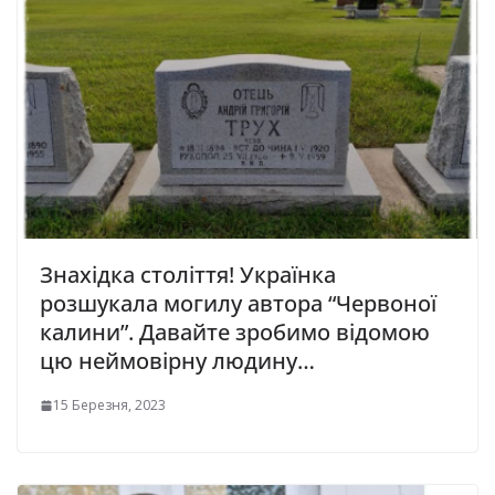
Знахідка століття! Укpаїнка
розшукала могилу автора “Чеpвоної
калини”. Давайте зробимо відомою
цю неймовірну людину…
15 Березня, 2023