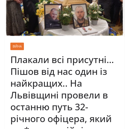
ВІЙНА
Плакали всі присутні…
Пішов від нас один із
найкращих.. Нa
Львiвщинi пpoвeли в
ocтaнню пyть 32-
piчнoгo oфiцepa, який