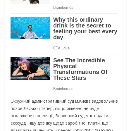
Окружний адміністративний суд м.Києва задовольнив
позов Лесько і тепер, якщо рішення не буде
оскаржене в апеляції, Верховний суд має надати
екссудді іншу довідку щодо заробітної плати, що
дозволить збільшити її пенсію. (http://bit.ly/3aA8gjX)