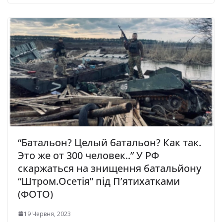
“Батальон? Целый батальон? Как так.
Это же от 300 человек..” У РФ
скаржаться на знищення бaтaльйoну
“Штpoм.Oceтiя” пiд П’ятиxaткaми
(ФОТО)
19 Червня, 2023