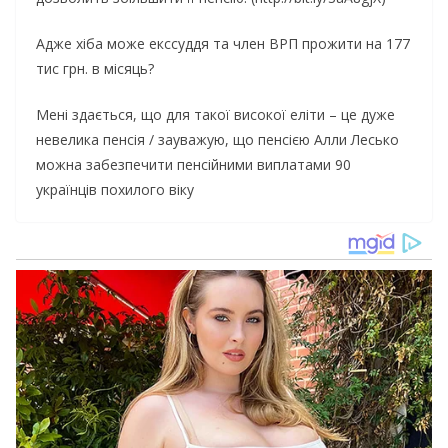
Адже хіба може екссуддя та член ВРП прожити на 177
тис грн. в місяць?
Мені здається, що для такої високої еліти – це дуже
невелика пенсія / зауважую, що пенсією Алли Лесько
можна забезпечити пенсійними виплатами 90
українців похилого віку