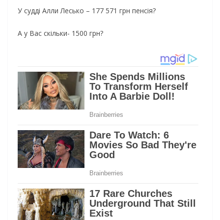
У судді Алли Лесько – 177 571 грн пенсія?
А у Вас скільки- 1500 грн?