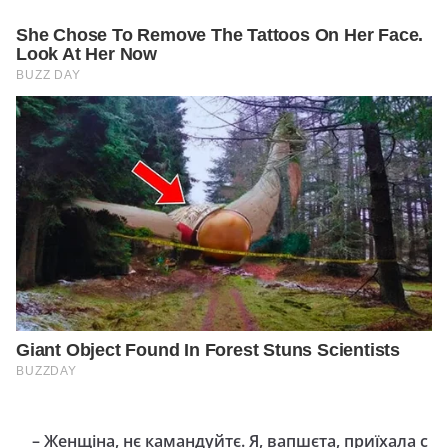
– Женщіна, нє камандуйтє. Я, вапшєта, приїхала с