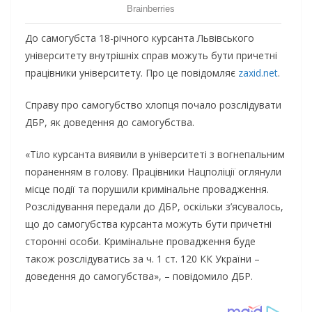
До самогубста 18-річного курсанта Львівського
університету внутрішніх справ можуть бути причетні
працівники університету. Про це повідомляє
zaxid.net
.
Справу про самогубство хлопця почало розслідувати
ДБР, як доведення до самогубства.
«Тіло курсанта виявили в університеті з вогнепальним
пораненням в голову. Працівники Нацполіції оглянули
місце події та порушили кримінальне провадження.
Розслідування передали до ДБР, оскільки з’ясувалось,
що до самогубства курсанта можуть бути причетні
сторонні особи. Кримінальне провадження буде
також розслідуватись за ч. 1 ст. 120 КК України –
доведення до самогубства», – повідомило ДБР.