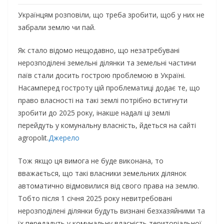
Українцям розповіли, що треба зробити, щоб у них не
забрали землю чи пай.
Як стало відомо нещодавно, що незатребувані
нерозподілені земельні ділянки та земельні частини
паїв стали досить гострою проблемою в Україні.
Насамперед гостроту цій проблематиці додає те, що
право власності на такі землі потрібно встигнути
зробити до 2025 року, інакше надалі ці землі
перейдуть у комунальну власність, йдеться на сайті
agropolit.
Джерело
Тож якщо ця вимога не буде виконана, то
вважається, що такі власники земельних ділянок
автоматично відмовилися від свого права на землю.
Тобто після 1 січня 2025 року невитребовані
нерозподілені ділянки будуть визнані безхазяйними та
їх передадуть у комунальну власність територіальної