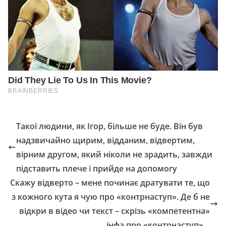
Такої людини, як Ігор, більше не буде. Він був
надзвичайно щирим, відданим, відвертим,
вірним другом, який ніколи не зрадить, завжди
підставить плече і прийде на допомогу
Cкажу відверто – мене починає дратувати те, що
з кожного кута я чую про «контрнаступ». Де б не
відкри в відео чи текст – скрізь «компетентна»
інфа про «контрнаступ»…