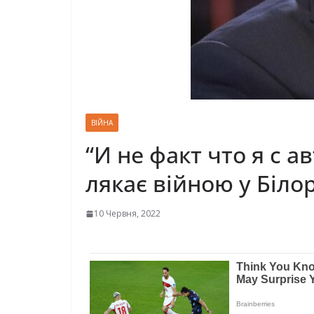
ВІЙНА
“И не факт что я с 
лякає війною у Білор
10 Червня, 2022