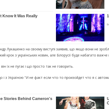
др Лукашенко на своєму виступі заявив, що якщо вони не зроблят
й крок з українських новин, але Білорусії буде набагато важче н
він їх не пугає і що просто так не говорить.
о і з Україною “И не факт если что-то произойдет что я с автом