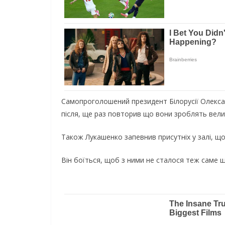
Самопроголошений президент Білорусії Олексан
після, ще раз повторив що вони зроблять велики
Також Лукашенко запевнив присутніх у залі, що 
Він боїться, щоб з ними не сталося теж саме щ