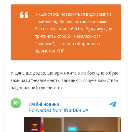
“Якщо хтось наважиться відокремити
Тайвань від Китаю, китайська армія
без вагань почне бій і за будь-яку ціну
припинить спроби “незалежності
Тайваню”, – голова оборонного
відомства КНР.
У Цянь ще додав, що армія Китаю любою ціною буде
захищати “незалежність Тайваню” і рішуче захистить
національний суверинітет.