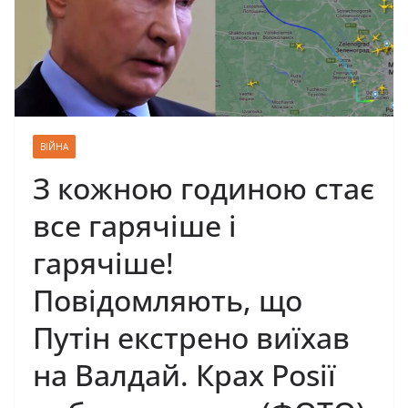
ВІЙНА
З кожною годиною стає
все гарячіше і
гарячіше!
Повідомляють, що
Путін екстрено виїхав
на Валдай. Крах Роsії