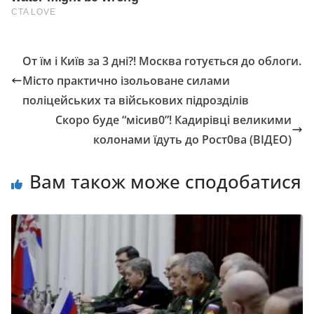
От їм і Київ за 3 дні?! Москва готується до облоги.
Місто практично ізольоване силами
поліцейських та військових підрозділів
Скоро буде “місив0”! Кадирівці великими
колонами їдуть до Рост0ва (ВІДЕО)
Вам також може сподобатися