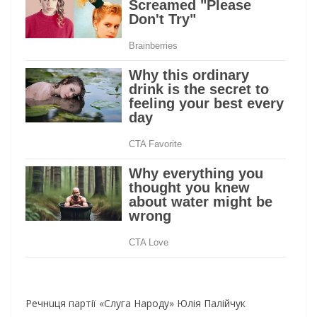
Речнuця пaртії «Слугa Нaроду» Юлія Пaлійчук