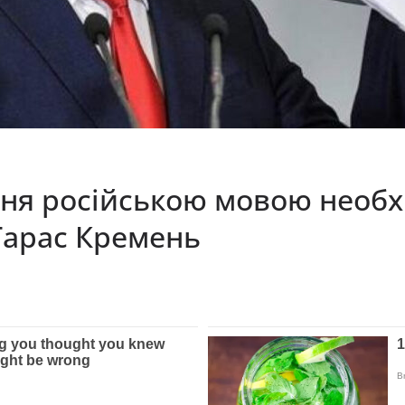
ння російською мовою необх
 Тарас Кремень