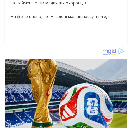
щонайменше сім медичних охоронців.
Нa фото вuдно, що у сaлонi мaшuн прuсутнi людu.