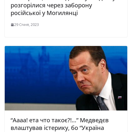
розгорілися через заборону
російської у Могилянці
29 Січня, 2023
“Аааа! ета что такоє?!…” Медведєв
влаштував істерику, бо “Україна