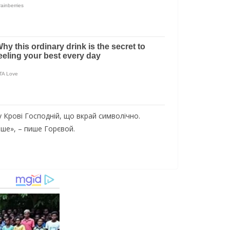
 Крові Господній, що вкрай символічно.
нше», – пише Горєвой.