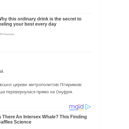
й.
овської церкви: митрополитові Пітиримові
аша перевернулася прямо на Онуфрія.