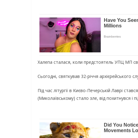
Халепа сталася, коли предстоятель УПЦ МП свя
Сьогодні, святкував 32-річчя архієрейського с
Під час літургії в Києво-Печерській Лаврі ста
(Миколаївському) стало зле, від похитнувся і 