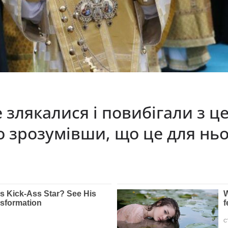
злякалися і повибігали з це
о зрoзyмiвши, що цe для ньo