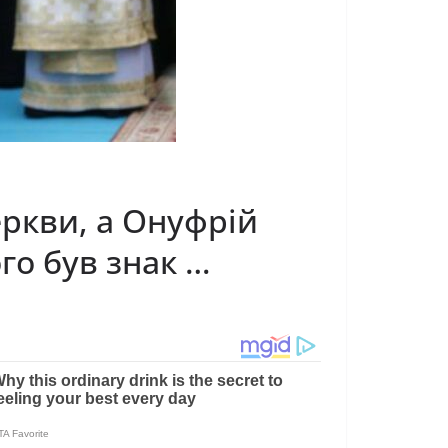
ркви, а Онyфрiй
гo був знак …