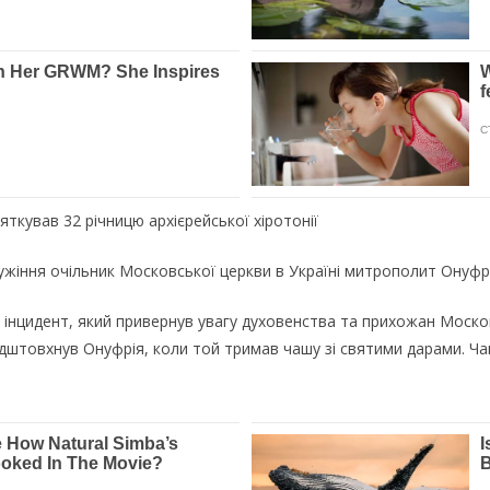
ткував 32 річницю архієрейської хіротонії
лужіння очільник Московської церкви в Україні митрополит Онуфрі
вся інцидент, який привернув увагу духовенства та прихожан Моск
підштовхнув Онуфрія, коли той тримав чашу зі святими дарами. Ч