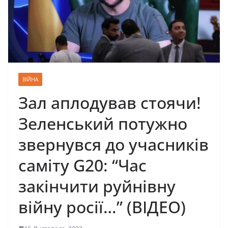
ВІЙНА
Зал аплодував стоячи!
Зеленський потужно
звернувся до учасників
саміту G20: “Час
закінчити руйнівну
війну росії…” (ВІДЕО)