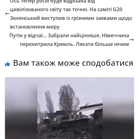
Ось тепер росія буде відрізана від
цивілізованого світу так точно. На саміті G20
Зеленський виступив із грізними заявами щодо
встановлення миру
Путін у відчаї… Забрали найцінніше. Німеччина
перехитрила Кремль. Лякати більше нічим
Вам також може сподобатися